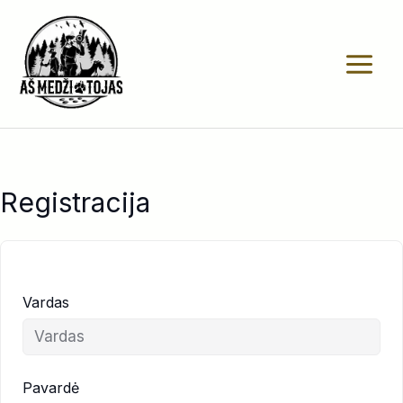
Pereiti
prie
turinio
Registracija
Vardas
Pavardė