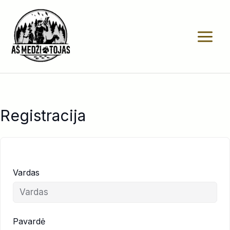
Pereiti
prie
turinio
Registracija
Vardas
Pavardė