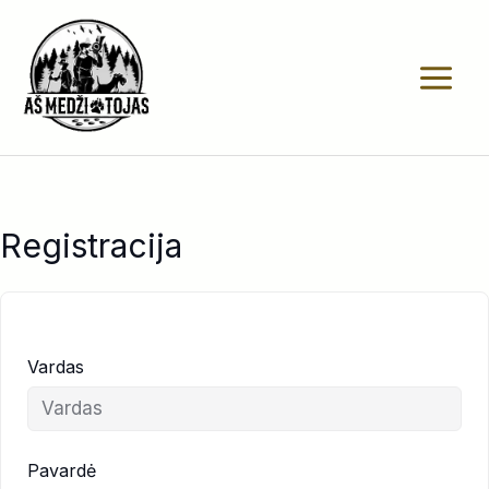
Pereiti
prie
turinio
Registracija
Vardas
Pavardė