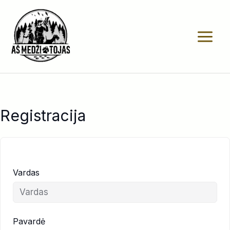
Pereiti
prie
turinio
Registracija
Vardas
Pavardė