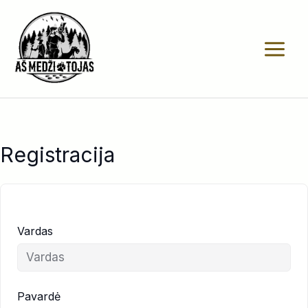
Pereiti
prie
turinio
Registracija
Vardas
Pavardė