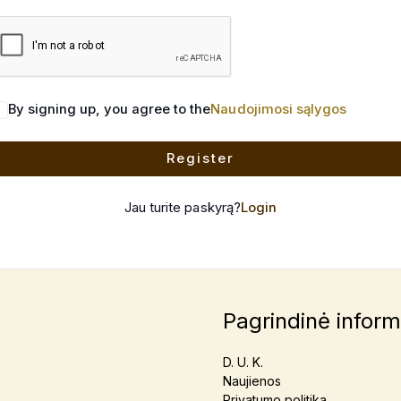
By signing up, you agree to the
Naudojimosi sąlygos
Register
Jau turite paskyrą?
Login
Pagrindinė inform
D. U. K.
Naujienos
Privatumo politika