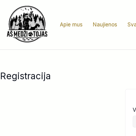
Pereiti
prie
turinio
Apie mus
Naujienos
Sva
Registracija
V