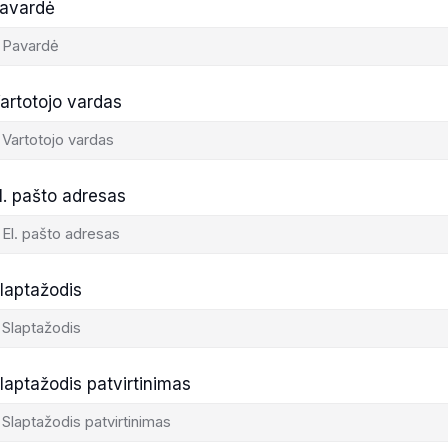
avardė
artotojo vardas
l. pašto adresas
laptažodis
laptažodis patvirtinimas