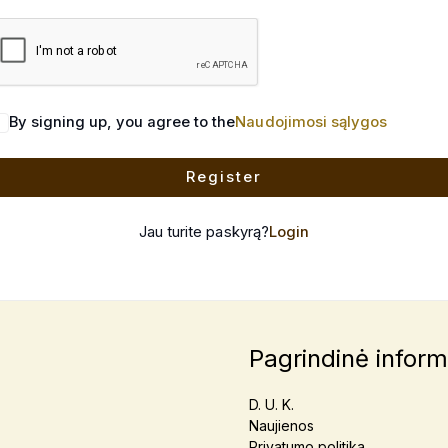
By signing up, you agree to the
Naudojimosi sąlygos
Register
Jau turite paskyrą?
Login
Pagrindinė inform
D. U. K.
Naujienos
Privatumo politika