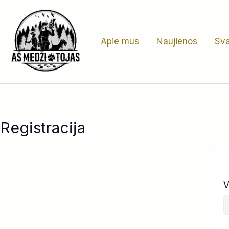
Pereiti
prie
turinio
Apie mus
Naujienos
Sva
Registracija
V