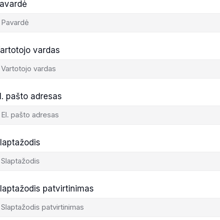
avardė
artotojo vardas
l. pašto adresas
laptažodis
laptažodis patvirtinimas