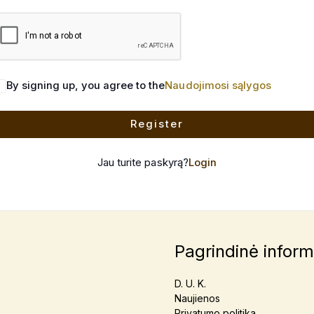
By signing up, you agree to the
Naudojimosi sąlygos
Register
Jau turite paskyrą?
Login
Pagrindinė inform
D. U. K.
Naujienos
Privatumo politika