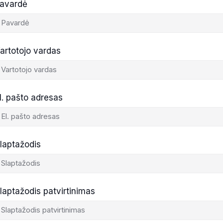
avardė
artotojo vardas
l. pašto adresas
laptažodis
laptažodis patvirtinimas