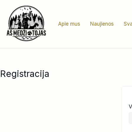
Pereiti
prie
turinio
Apie mus
Naujienos
Sva
Registracija
V