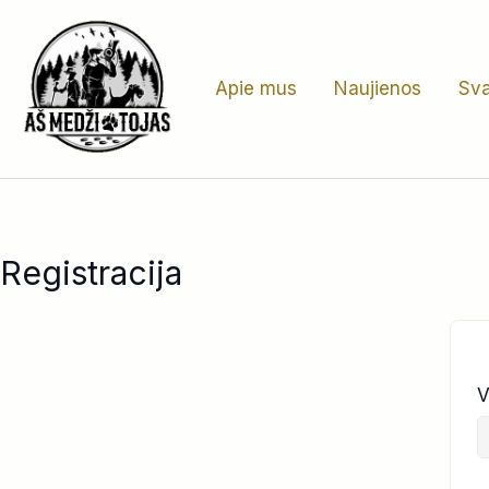
Pereiti
prie
turinio
Apie mus
Naujienos
Sva
Registracija
V