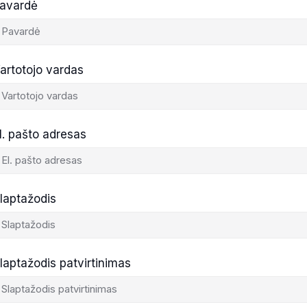
avardė
artotojo vardas
l. pašto adresas
laptažodis
laptažodis patvirtinimas