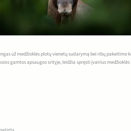
kingas už medžioklės plotų vienetų sudarymą bei ribų pakeitimo
ios gamtos apsaugos srityje, leidžia spręsti įvairius medžioklės
patirtis.