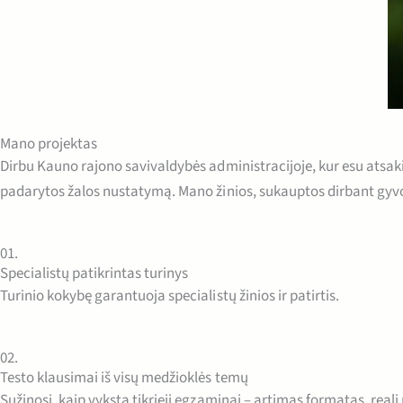
Mano projektas
Dirbu Kauno rajono savivaldybės administracijoje, kur esu atsa
padarytos žalos nustatymą. Mano žinios, sukauptos dirbant gyvos
01.
Specialistų patikrintas turinys
Turinio kokybę garantuoja specialistų žinios ir patirtis.
02.
Testo klausimai iš visų medžioklės temų
Sužinosi, kaip vyksta tikrieji egzaminai – artimas formatas, reali 