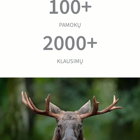
100
+
PAMOKŲ
2000
+
KLAUSIMŲ