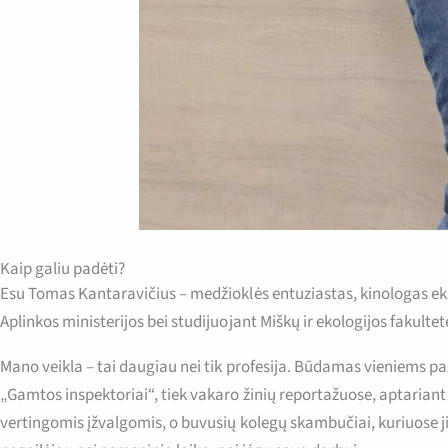
Kaip galiu padėti?
Esu Tomas Kantaravičius – medžioklės entuziastas, kinologas eks
Aplinkos ministerijos bei studijuojant Miškų ir ekologijos fakultet
Mano veikla – tai daugiau nei tik profesija. Būdamas vieniems p
„Gamtos inspektoriai“, tiek vakaro žinių reportažuose, aptariant 
vertingomis įžvalgomis, o buvusių kolegų skambučiai, kuriuose ji