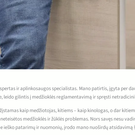
pertas ir aplinkosaugos specialistas. Mano patirtis, įgyta per 
e, leido gilintis į medžioklės reglamentavimą ir spręsti netradicin
ažįstamas kaip medžiotojas, kitiems – kaip kinologas, o dar kiti
neteisėtos medžioklės ir žūklės problemas. Nors savęs nesu vadinęs
e ieško patarimų ir nuomonių, įrodo mano nuoširdų atsidavimą šiai