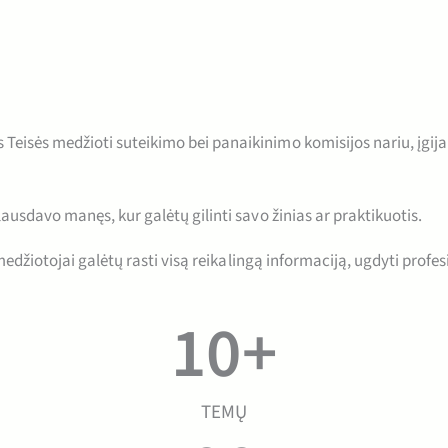
sės medžioti suteikimo bei panaikinimo komisijos nariu, įgijau i
usdavo manęs, kur galėtų gilinti savo žinias ar praktikuotis.
medžiotojai galėtų rasti visą reikalingą informaciją, ugdyti profe
10
+
TEMŲ