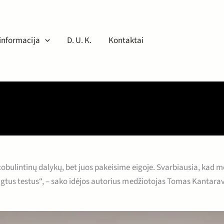
 informacija
D. U. K.
Kontaktai
tobulintinų dalykų, bet juos pakeisime eigoje. Svarbiausia, kad
gtus testus“, – sako idėjos autorius medžiotojas Tomas Kantarav