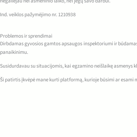
negailėjau nei asmeninio laiko, nei jėgų savo darbui.
Ind. veiklos pažymėjimo nr. 1210938
Problemos ir sprendimai
Dirbdamas gyvosios gamtos apsaugos inspektoriumi ir būdamas Tei
panaikinimu.
Susidurdavau su situacijomis, kai egzamino neišlaikę asmenys kla
Ši patirtis įkvėpė mane kurti platformą, kurioje būsimi ar esami 