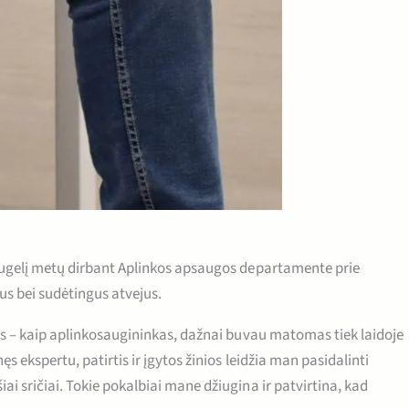
daugelį metų dirbant Aplinkos apsaugos departamente prie
ius bei sudėtingus atvejus.
ems – kaip aplinkosaugininkas, dažnai buvau matomas tiek laidoje
 ekspertu, patirtis ir įgytos žinios leidžia man pasidalinti
 sričiai. Tokie pokalbiai mane džiugina ir patvirtina, kad