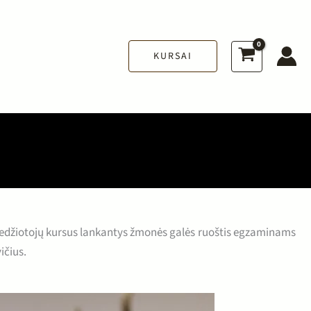
KURSAI
 medžiotojų kursus lankantys žmonės galės ruoštis egzaminams
ičius.