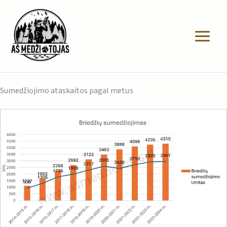
Pereiti
prie
turinio
Sumedžiojimo ataskaitos pagal metus