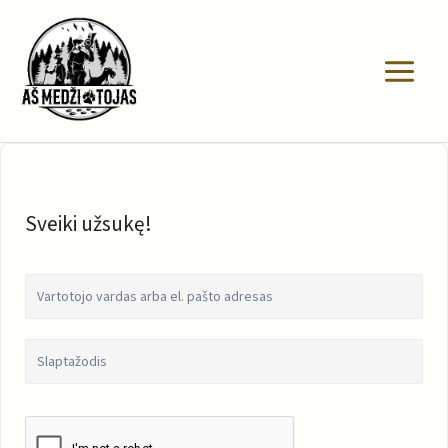
Pereiti
prie
turinio
Sveiki užsukę!