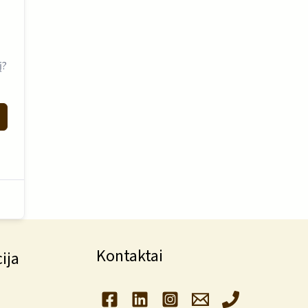
į?
Kontaktai
ija