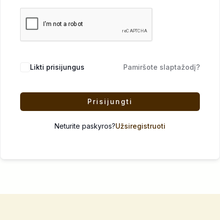
Likti prisijungus
Pamiršote slaptažodį?
Prisijungti
Neturite paskyros?
Užsiregistruoti