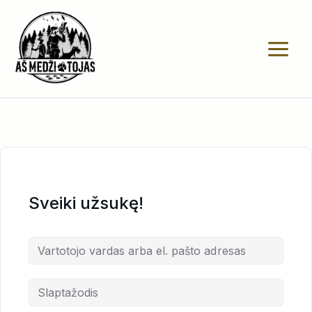
Pereiti
prie
turinio
Sveiki užsukę!