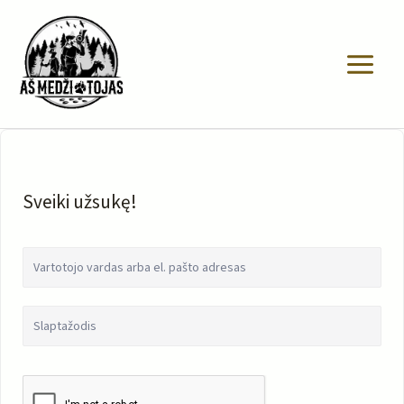
Pereiti
prie
turinio
Sveiki užsukę!