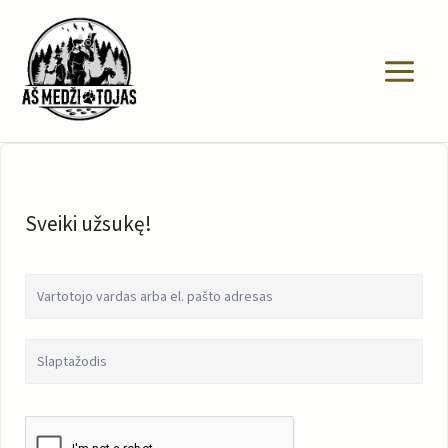
Pereiti
prie
turinio
Sveiki užsukę!