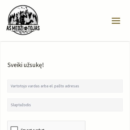
Pereiti
prie
turinio
Sveiki užsukę!