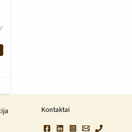
į?
Kontaktai
ija