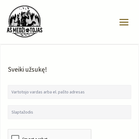
Pereiti
prie
turinio
Sveiki užsukę!