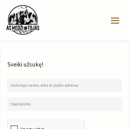
Pereiti
prie
turinio
Sveiki užsukę!