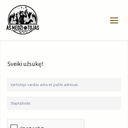
Pereiti
prie
turinio
Sveiki užsukę!