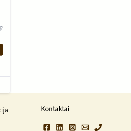
į?
Kontaktai
ija