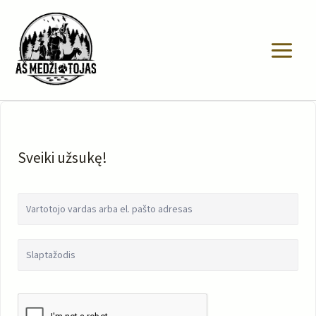
Pereiti
prie
turinio
Sveiki užsukę!