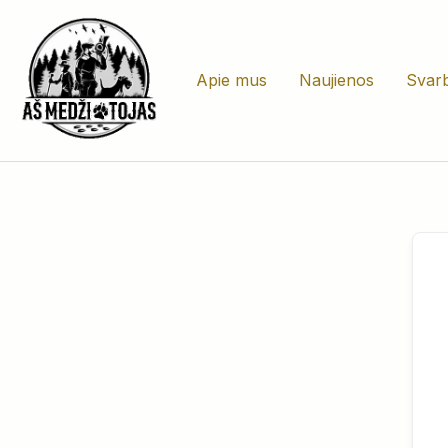
Pereiti
prie
turinio
Apie mus
Naujienos
Svarb