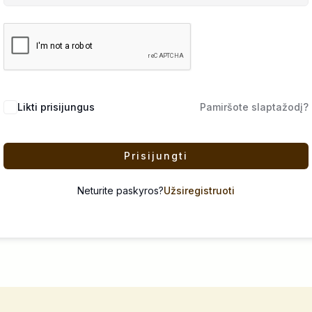
Likti prisijungus
Pamiršote slaptažodį?
Prisijungti
Neturite paskyros?
Užsiregistruoti