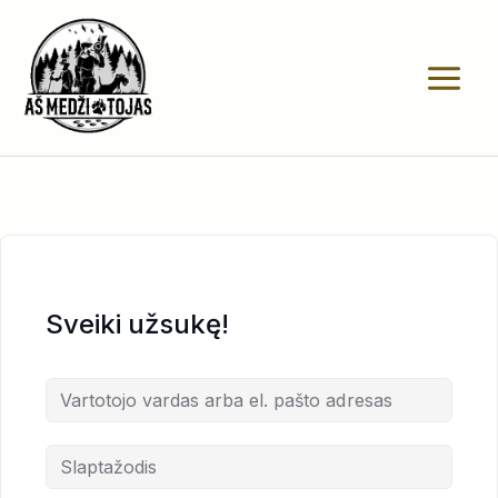
Pereiti
prie
turinio
Sveiki užsukę!