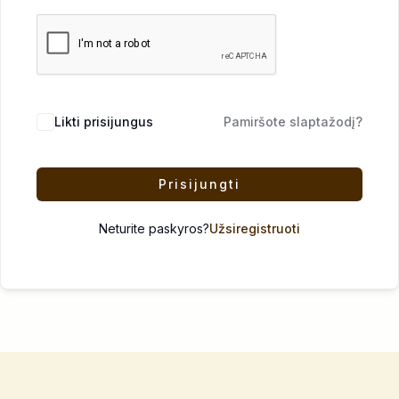
Likti prisijungus
Pamiršote slaptažodį?
Prisijungti
Neturite paskyros?
Užsiregistruoti