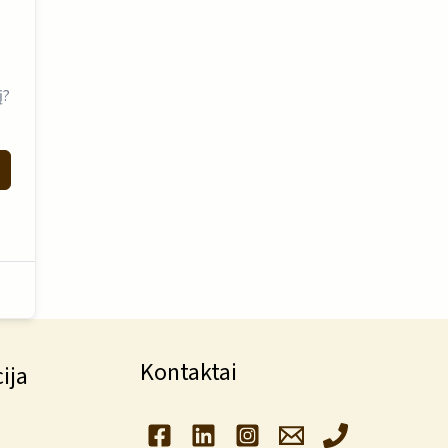
į?
Kontaktai
ija