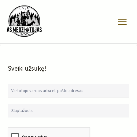
Pereiti
prie
turinio
Sveiki užsukę!