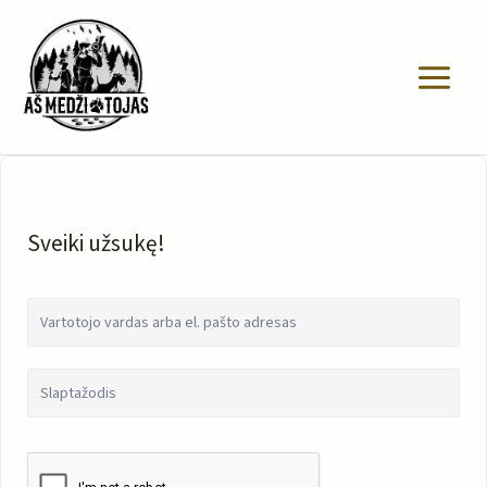
Pereiti
prie
turinio
Sveiki užsukę!