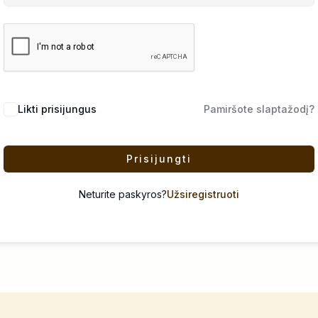
Likti prisijungus
Pamiršote slaptažodį?
Prisijungti
Neturite paskyros?
Užsiregistruoti