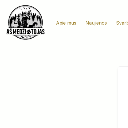
Pereiti
prie
turinio
Apie mus
Naujienos
Svarb