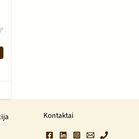
į?
Kontaktai
ija