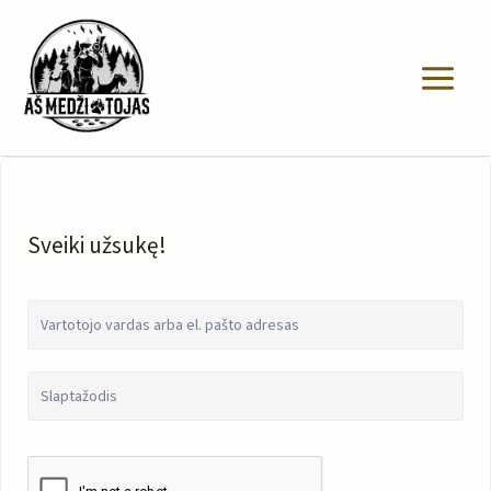
Pereiti
prie
turinio
Sveiki užsukę!