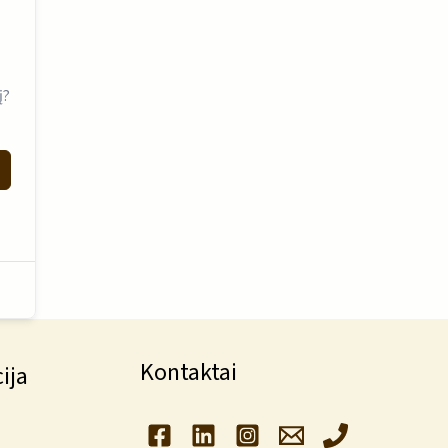
į?
Kontaktai
ija