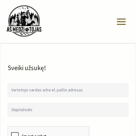
Pereiti
prie
turinio
Sveiki užsukę!