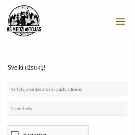
Pereiti
prie
turinio
Sveiki užsukę!