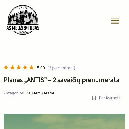
Pereiti
prie
turinio
5.00
(2 Įvertinimai)
Planas „ANTIS” – 2 savaičių prenumerata
Kategorijos:
Visų temų testai
Pasižymėti