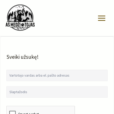
Pereiti
prie
turinio
Sveiki užsukę!