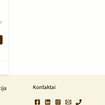
į?
Kontaktai
ija