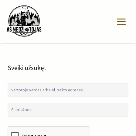
Pereiti
prie
turinio
Sveiki užsukę!