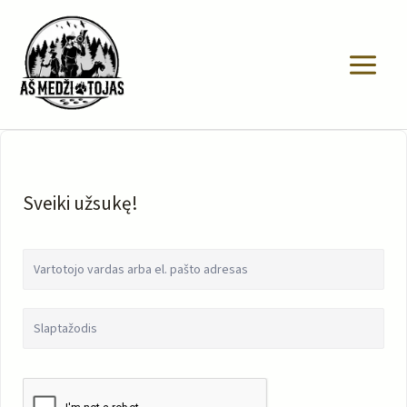
Pereiti
prie
turinio
Sveiki užsukę!