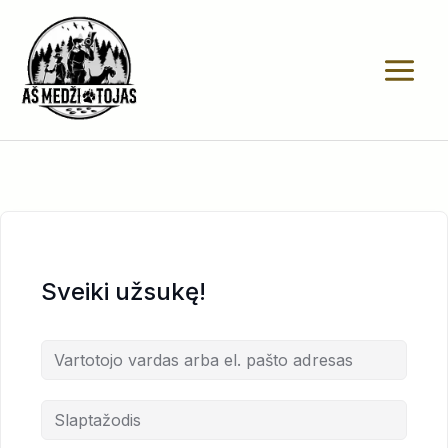
Pereiti
prie
turinio
Sveiki užsukę!