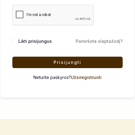
Likti prisijungus
Pamiršote slaptažodį?
Prisijungti
Neturite paskyros?
Užsiregistruoti