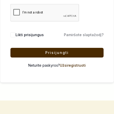
Likti prisijungus
Pamiršote slaptažodį?
Prisijungti
Neturite paskyros?
Užsiregistruoti