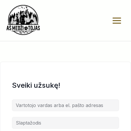
Pereiti
prie
turinio
Sveiki užsukę!