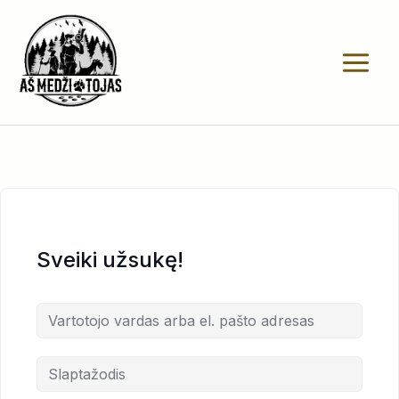
Pereiti
prie
turinio
Sveiki užsukę!