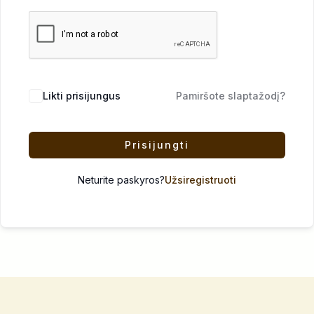
Likti prisijungus
Pamiršote slaptažodį?
Prisijungti
Neturite paskyros?
Užsiregistruoti