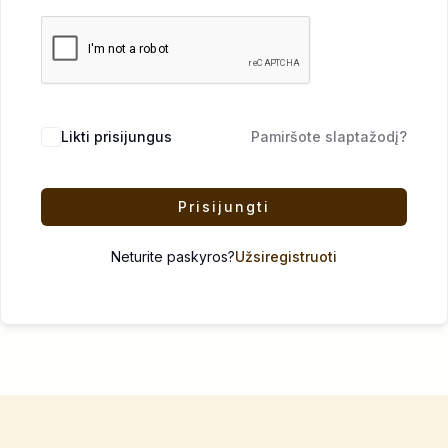
Likti prisijungus
Pamiršote slaptažodį?
Prisijungti
Neturite paskyros?
Užsiregistruoti