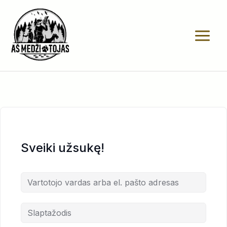
Pereiti
prie
turinio
Sveiki užsukę!