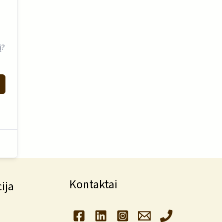
į?
Kontaktai
ija