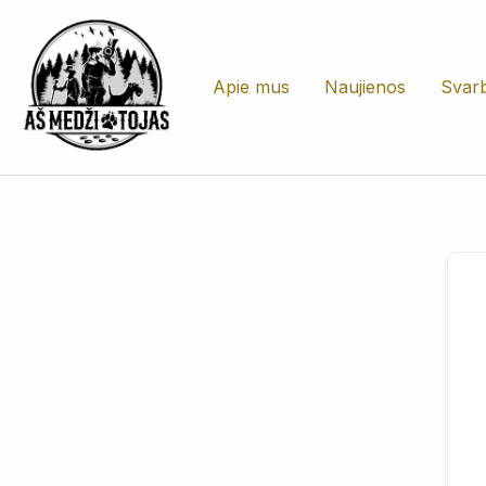
Pereiti
prie
turinio
Apie mus
Naujienos
Svarb