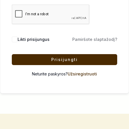
Likti prisijungus
Pamiršote slaptažodį?
Prisijungti
Neturite paskyros?
Užsiregistruoti