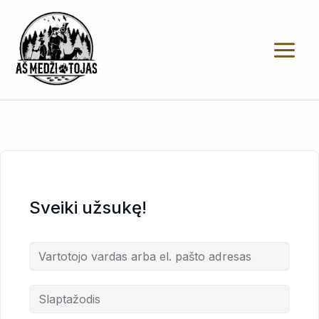
Pereiti
prie
turinio
Sveiki užsukę!