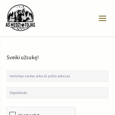
Pereiti
prie
turinio
Sveiki užsukę!