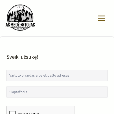
Pereiti
prie
turinio
Sveiki užsukę!