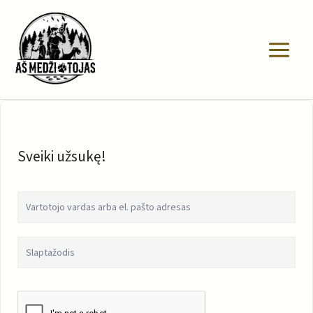
Pereiti
prie
turinio
Sveiki užsukę!