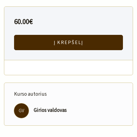
60.00
€
Į KREPŠELĮ
Kurso autorius
Girios valdovas
GV