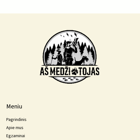
Meniu
Pagrindinis
Apie mus
Egzaminai