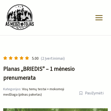
Pereiti
prie
turinio
5.00
(2 Įvertinimai)
Planas „BRIEDIS” – 1 mėnesio
prenumerata
Kategorijos:
Visų temų testai + mokomoji
Pasižymėti
medžiaga (pilnas paketas)